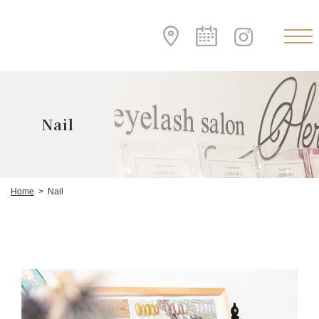
Nail
Home
Nail
>